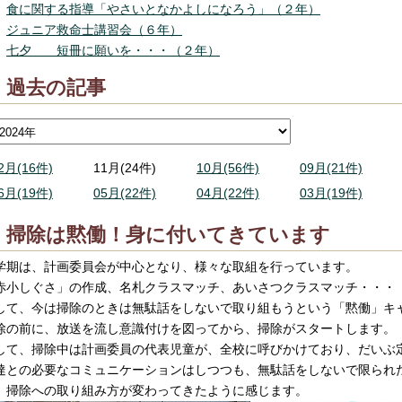
食に関する指導「やさいとなかよしになろう」（２年）
ジュニア救命士講習会（６年）
七夕 短冊に願いを・・・（２年）
過去の記事
2月(16件)
11月(24件)
10月(56件)
09月(21件)
6月(19件)
05月(22件)
04月(22件)
03月(19件)
掃除は黙働！身に付いてきています
学期は、計画委員会が中心となり、様々な取組を行っています。
赤小しぐさ」の作成、名札クラスマッチ、あいさつクラスマッチ・・・
して、今は掃除のときは無駄話をしないで取り組もうという「黙働」キ
除の前に、放送を流し意識付けを図ってから、掃除がスタートします。
して、掃除中は計画委員の代表児童が、全校に呼びかけており、だいぶ
達との必要なコミュニケーションはしつつも、無駄話をしないで限られ
、掃除への取り組み方が変わってきたように感じます。