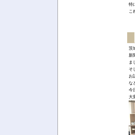
特
こ
茨
新
ま
そ
お
な
今
大