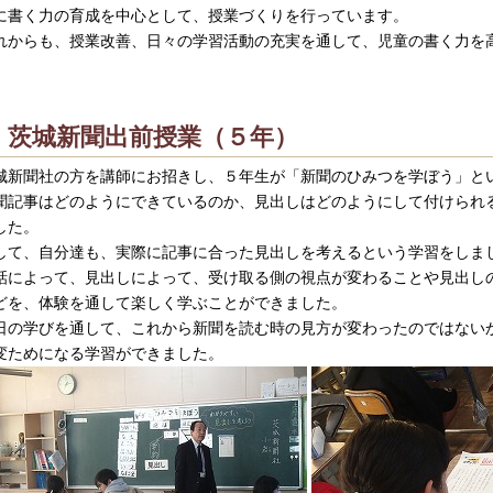
に書く力の育成を中心として、授業づくりを行っています。
れからも、授業改善、日々の学習活動の充実を通して、児童の書く力を
茨城新聞出前授業（５年）
城新聞社の方を講師にお招きし、５年生が「新聞のひみつを学ぼう」と
聞記事はどのようにできているのか、見出しはどのようにして付けられ
した。
して、自分達も、実際に記事に合った見出しを考えるという学習をしま
話によって、見出しによって、受け取る側の視点が変わることや見出し
どを、体験を通して楽しく学ぶことができました。
日の学びを通して、これから新聞を読む時の見方が変わったのではない
変ためになる学習ができました。