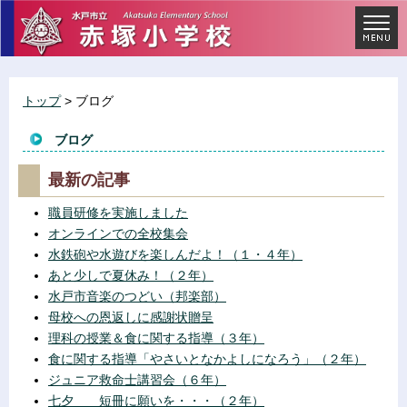
トップ
> ブログ
ブログ
最新の記事
職員研修を実施しました
オンラインでの全校集会
水鉄砲や水遊びを楽しんだよ！（１・４年）
あと少しで夏休み！（２年）
水戸市音楽のつどい（邦楽部）
母校への恩返しに感謝状贈呈
理科の授業＆食に関する指導（３年）
食に関する指導「やさいとなかよしになろう」（２年）
ジュニア救命士講習会（６年）
七夕 短冊に願いを・・・（２年）