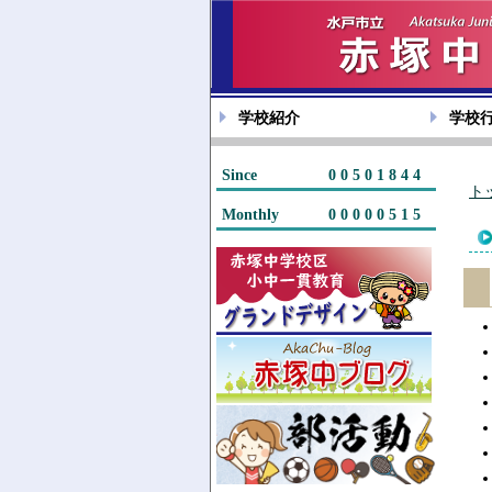
学校紹介
学校
Since
00501844
ト
Monthly
00000515