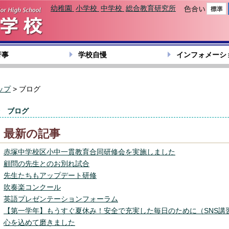
幼稚園
小学校
中学校
総合教育研究所
色合い
行事
学校自慢
インフォメーシ
ップ
> ブログ
ブログ
最新の記事
赤塚中学校区小中一貫教育合同研修会を実施しました
顧問の先生とのお別れ試合
先生たちもアップデート研修
吹奏楽コンクール
英語プレゼンテーションフォーラム
【第一学年】もうすぐ夏休み！安全で充実した毎日のために（SNS講
心を込めて磨きました