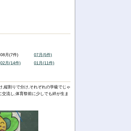
08月(7件)
07月(5件)
02月(14件)
01月(11件)
け,縦割りで分け,それぞれの学級でじゃ
に交流し,体育祭前に少しでも絆が生ま