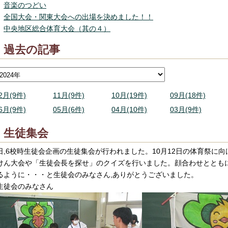
音楽のつどい
全国大会・関東大会への出場を決めました！！
中央地区総合体育大会（其の４）
過去の記事
2月(9件)
11月(9件)
10月(19件)
09月(18件)
6月(9件)
05月(6件)
04月(10件)
03月(9件)
生徒集会
日,6校時生徒会企画の生徒集会が行われました。10月12日の体育祭に向
けん大会や「生徒会長を探せ」のクイズを行いました。顔合わせととも
るように・・・と生徒会のみなさん,ありがとうございました。
生徒会のみなさん