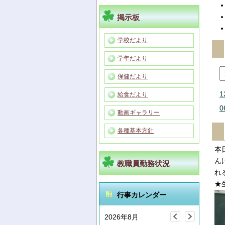
掲示板
学校だより
学年だより
保健だより
1
給食だより
0
動画ギャラリー
各種基本方針
本
ん
教職員勤務状況
れ
★
行事カレンダー
2026年8月