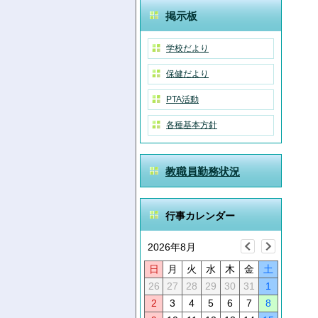
掲示板
学校だより
保健だより
PTA活動
各種基本方針
教職員勤務状況
行事カレンダー
2026年8月
日
月
火
水
木
金
土
26
27
28
29
30
31
1
2
3
4
5
6
7
8