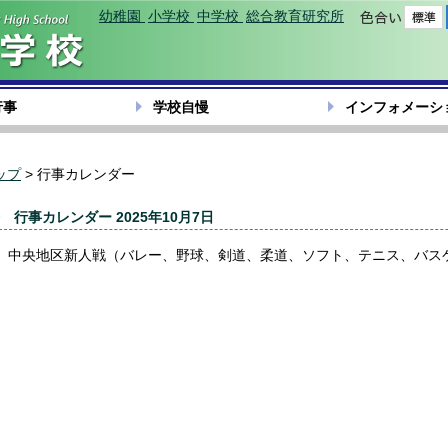
幼稚園
小学校
中学校
総合教育研究所
色合い
行事
学校自慢
インフォメーシ
ップ
> 行事カレンダー
行事カレンダー 2025年10月7日
中央地区新人戦（バレー、野球、剣道、柔道、ソフト、テニス、バス