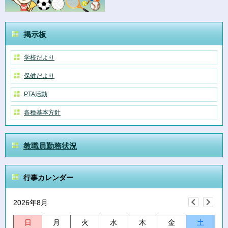
掲示板
学校だより
保健だより
PTA活動
各種基本方針
教職員勤務状況
行事カレンダー
2026年8月
日
月
火
水
木
金
土