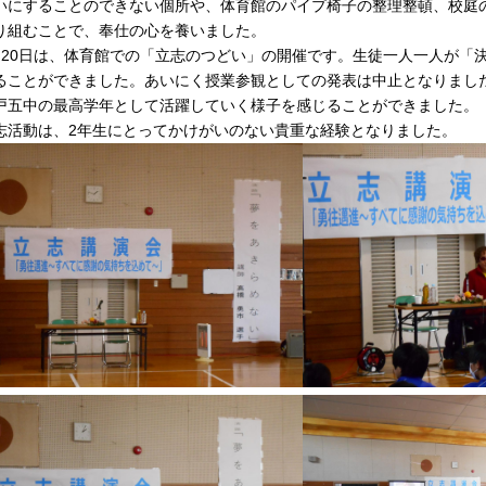
いにすることのできない個所や、体育館のパイプ椅子の整理整頓、校庭
り組むことで、奉仕の心を養いました。
月20日は、体育館での「立志のつどい」の開催です。生徒一人一人が「
ることができました。あいにく授業参観としての発表は中止となりまし
戸五中の最高学年として活躍していく様子を感じることができました。
志活動は、2年生にとってかけがいのない貴重な経験となりました。