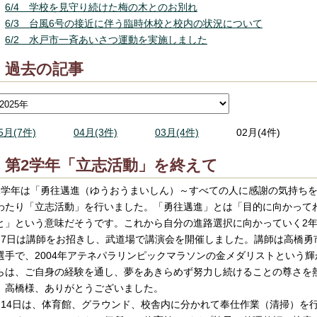
6/4 学校を見守り続けた梅の木とのお別れ
6/3 台風6号の接近に伴う臨時休校と校内の状況について
6/2 水戸市一斉あいさつ運動を実施しました
過去の記事
5月(7件)
04月(3件)
03月(4件)
02月(4件)
第2学年「立志活動」を終えて
2学年は「勇往邁進（ゆうおうまいしん）～すべての人に感謝の気持ちを
わたり「立志活動」を行いました。「勇往邁進」とは「目的に向かって
と」という意味だそうです。これから自分の進路選択に向かっていく2
月7日は講師をお招きし、武道場で講演会を開催しました。講師は高橋勇
選手で、2004年アテネパラリンピックマラソンの金メダリストという
らは、ご自身の経験を通し、夢をあきらめず努力し続けることの尊さを
。高橋様、ありがとうございました。
月14日は、体育館、グラウンド、校舎内に分かれて奉仕作業（清掃）を