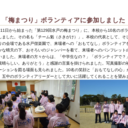
「梅まつり」ボランティアに参加しました
月11日から始まった「第129回水戸の梅まつり」に、本校から10名の
しました。その名も「チーム魁（さきがけ）」。本校の代表として、そ
りの会場である水戸偕楽園で、来場者への「おもてなし」ボランティアを
かな晴天の下、おそろいのジャンバーを着て、来場者へのパンフレット
いました。来場者の方々からは、「中学生なの？」「ボランティアで？
素晴らしい。ありがとう」と感謝の言葉を掛けられました。写真撮影の
ーションを図る場面も見られました。10名の笑顔と「おもてなしの心」
、五中のボランティアリーダーとして大いに活躍してくれることを望み