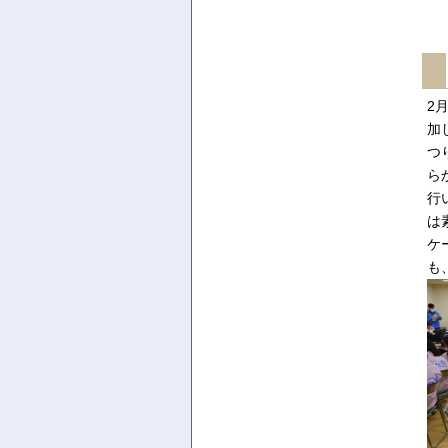
2
加
つ
ら
行
は
ケ
も