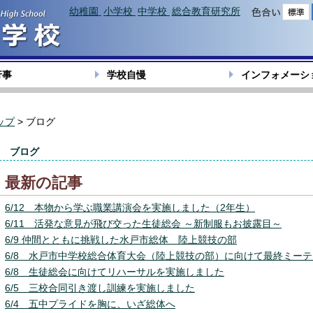
幼稚園
小学校
中学校
総合教育研究所
色合い
行事
学校自慢
インフォメーシ
ップ
> ブログ
ブログ
最新の記事
6/12 本物から学ぶ職業講演会を実施しました（2年生）
6/11 活発な意見が飛び交った生徒総会 ～新制服もお披露目～
6/9 仲間とともに挑戦した水戸市総体 陸上競技の部
6/8 水戸市中学校総合体育大会（陸上競技の部）に向けて最終ミー
6/8 生徒総会に向けてリハーサルを実施しました
6/5 三校合同引き渡し訓練を実施しました
6/4 五中プライドを胸に、いざ総体へ