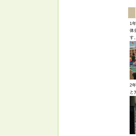
1
体
す
2
と