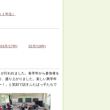
（１年生）
03月(17件)
02月(19件)
」が行われました。各学年から参加者を
り、盛り上がりました。楽しい異学年
ー！」と笑顔で話すふたばっ子たちで