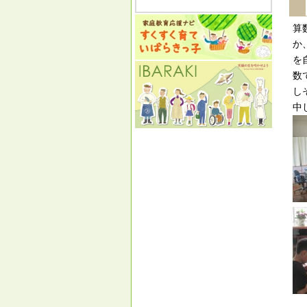
算
か
を
数
し
中