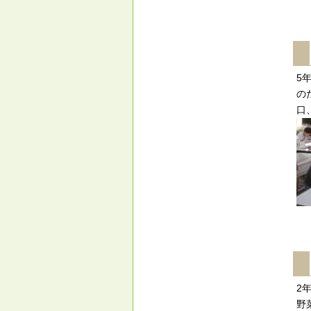
5
の
口
2
野