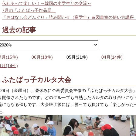
伝わるって楽しい！～韓国の小学生との交流～
7月の「ふたばっ子作品展」
「おはなし会どんぐり」読み聞かせ（高学年）＆図書室の使い方講座
過去の記事
7月(15件)
06月(18件)
05月(21件)
04月(14件)
1月(14件)
ふたばっ子カルタ大会
月29日（金曜日）、昼休みに企画委員会主催の「ふたばっ子カルタ大会
り開催されたものです。どのグループも白熱したカルタの取り合いにな
流にもなる催しです。大会終了後には、勝っても負けても「楽しかった
た。