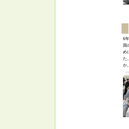
6
国
め
た
か