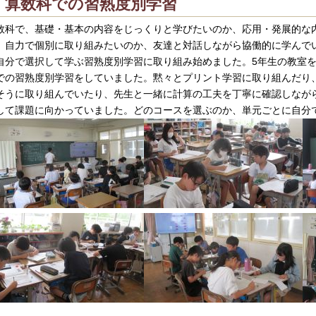
算数科での習熟度別学習
数科で、基礎・基本の内容をじっくりと学びたいのか、応用・発展的な
、自力で個別に取り組みたいのか、友達と対話しながら協働的に学んで
自分で選択して学ぶ習熟度別学習に取り組み始めました。5年生の教室を
での習熟度別学習をしていました。黙々とプリント学習に取り組んだり
そうに取り組んでいたり、先生と一緒に計算の工夫を丁寧に確認しなが
して課題に向かっていました。どのコースを選ぶのか、単元ごとに自分