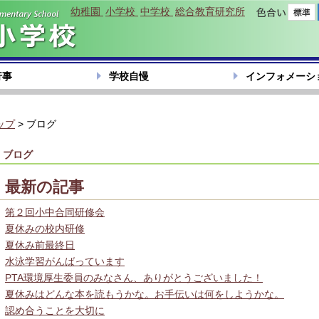
幼稚園
小学校
中学校
総合教育研究所
色合い
行事
学校自慢
インフォメーシ
ップ
> ブログ
ブログ
最新の記事
第２回小中合同研修会
夏休みの校内研修
夏休み前最終日
水泳学習がんばっています
PTA環境厚生委員のみなさん、ありがとうございました！
夏休みはどんな本を読もうかな。お手伝いは何をしようかな。
認め合うことを大切に