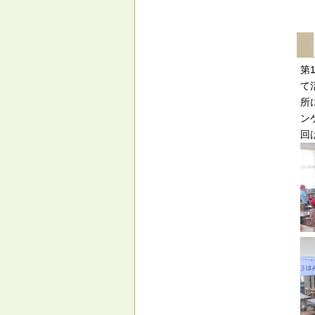
第
て
所
ン
回