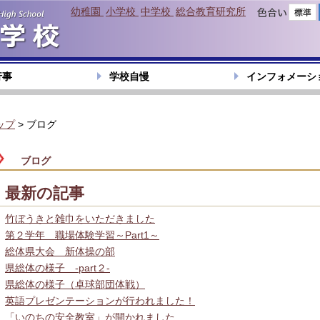
幼稚園
小学校
中学校
総合教育研究所
色合い
行事
学校自慢
インフォメーシ
ップ
> ブログ
ブログ
最新の記事
竹ぼうきと雑巾をいただきました
第２学年 職場体験学習～Part1～
総体県大会 新体操の部
県総体の様子 -part２-
県総体の様子（卓球部団体戦）
英語プレゼンテーションが行われました！
「いのちの安全教室」が開かれました