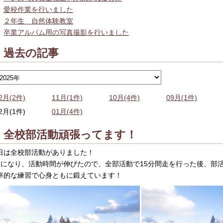
愛校作業を行いました
２年生 自然体験教室
卒業アルバム用の写真撮影を行いました
過去の記事
2月(2件)
11月(1件)
10月(4件)
09月(1件)
2月(1件)
01月(4件)
全校部活動頑張ってます！
日は全校部活動がありました！
月になり、活動時間が伸びたので、全部活動で15分間走を行った後、部
率的な練習で心身ともに鍛えています！