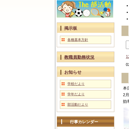
掲示板
各種基本方針
1
教職員勤務状況
0
お知らせ
学校だより
本
学年だより
2
効
部活動だより
行事カレンダー