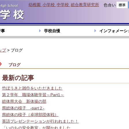
幼稚園
小学校
中学校
総合教育研究所
色合い
行事
学校自慢
インフォメーシ
ップ
> ブログ
ブログ
最新の記事
竹ぼうきと雑巾をいただきました
第２学年 職場体験学習～Part1～
総体県大会 新体操の部
県総体の様子 -part２-
県総体の様子（卓球部団体戦）
英語プレゼンテーションが行われました！
「いのちの安全教室」が開かれました