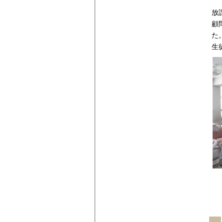
放
顧
た
生