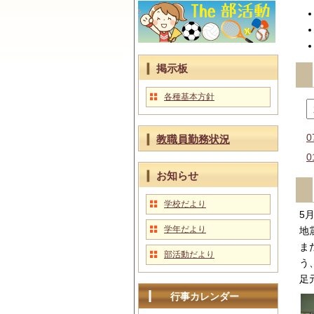
掲示板
各種基本方針
0
教職員勤務状況
0
お知らせ
学校だより
5
学年だより
地
ま
部活動だより
う
足
行事カレンダー