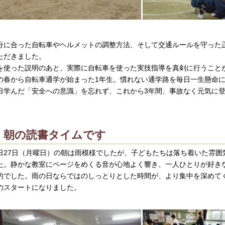
分に合った自転車やヘルメットの調整方法、そして交通ルールを守った
ただきました。
を使った説明のあと、実際に自転車を使った実技指導を真剣に行うこと
の春から自転車通学が始まった1年生。慣れない通学路を毎日一生懸命
日学んだ「安全への意識」を忘れず、これから3年間、事故なく元気に
朝の読書タイムです
日27日（月曜日）の朝は雨模様でしたが、子どもたちは落ち着いた雰囲
た。静かな教室にページをめくる音が心地よく響き、一人ひとりが好き
的でした。雨の日ならではのしっとりとした時間が、より集中を深めて
のスタートになりました。