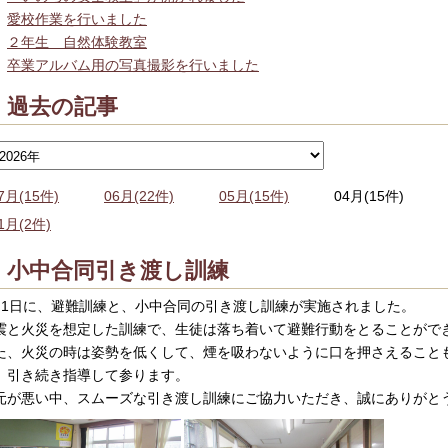
愛校作業を行いました
２年生 自然体験教室
卒業アルバム用の写真撮影を行いました
過去の記事
7月(15件)
06月(22件)
05月(15件)
04月(15件)
1月(2件)
小中合同引き渡し訓練
月1日に、避難訓練と、小中合同の引き渡し訓練が実施されました。
震と火災を想定した訓練で、生徒は落ち着いて避難行動をとることがで
た、火災の時は姿勢を低くして、煙を吸わないように口を押さえること
、引き続き指導して参ります。
元が悪い中、スムーズな引き渡し訓練にご協力いただき、誠にありがと