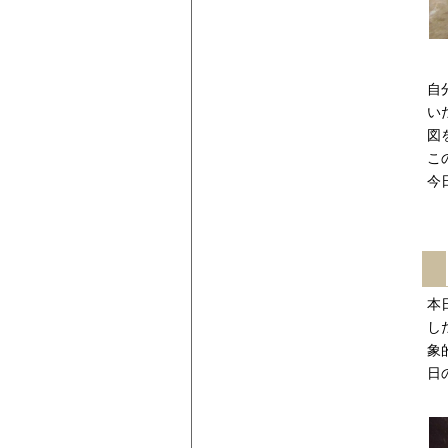
自
い
図
こ
今
本
し
象
日