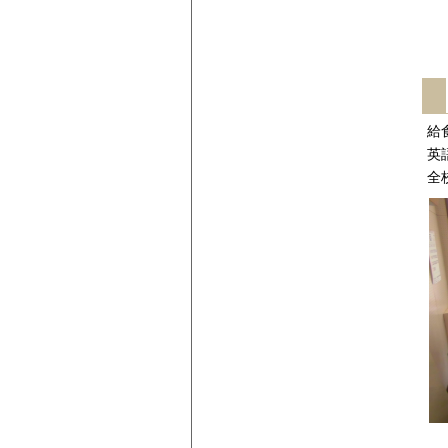
給
英
全