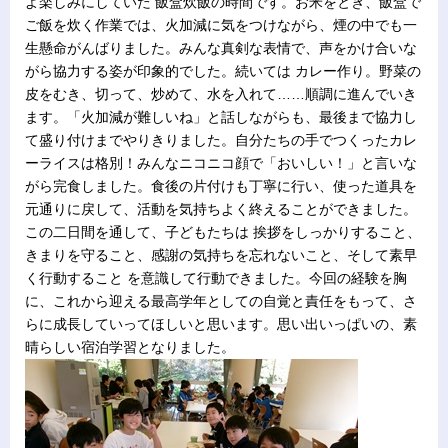
よ楽しみにしていた 飯盒炊飯の時間です。お米をとぎ、飯盒で
ご飯を炊く作業では、火加減に気をつけながら、煙の中でも一
生懸命がんばりました。みんな真剣な表情で、声をかけ合いな
がら協力する姿が印象的でした。続いては カレー作り。野菜の
皮をむき、切って、炒めて、水を入れて……順調に進んでいき
ます。「火加減が難しいね」と話しながらも、最後まで協力し
て盛り付けまでやりきりました。自分たちの手でつくったカレ
ーライスは格別！みんなニコニコ顔で「おいしい！」と言いな
がら完食しました。食後の片付けも丁寧に行い、使った道具を
元通りに戻して、活動を気持ちよく終えることができました。
この二日間を通して、子どもたちは 挨拶をしっかりすること、
きまりを守ること、感謝の気持ちを忘れないこと、そして素早
く行動すること を意識して行動できました。今回の経験を胸
に、これから迎える最高学年としての自覚と責任をもって、さ
らに成長していってほしいと思います。思い出いっぱいの、素
晴らしい宿泊学習となりました。