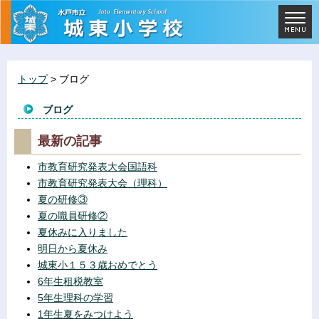
トップ
> ブログ
ブログ
最新の記事
市教育研究発表大会国語科
市教育研究発表大会（理科）
夏の研修③
夏の職員研修②
夏休みに入りました
明日から夏休み
城東小１５３歳おめでとう
6年生租税教室
5年生理科の学習
1年生夏をみつけよう