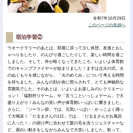
令和7年10月29日
このページの先頭へ
宿泊学習②
ウオークラリーのあとは、部屋に戻って少し休憩。友達とおし
ゃべりをしたり、のんびり過ごしたりして、楽しい時間を過ご
しました。そして、外が暗くなってきたころ、いよいよ体育館
でのキャンプファイヤーが始まりました！まずは点火の式。火
のぬくもりを感じながら、「火のめぐみ」について考える時間
を持ちました。みんなの顔が炎に照らされて、とても神秘的な
雰囲気でした。そのあとは、いよいよお楽しみのレクリエーシ
ョン！「猛獣狩りゲーム」や「言うこといっしょゲーム」で大
盛り上がり！みんなの笑い声が体育館いっぱいに響きました。
さらに、「ソーラン節」では、元気いっぱい・かっこよく踊っ
て大喝采！「だるまさんの1日」では、「だるまさんがお風呂
に入った！」の掛け声に合わせて髪の毛を洗うジェスチャーな
ど、面白い動きをしながらみんなで大笑いしました。歌って、