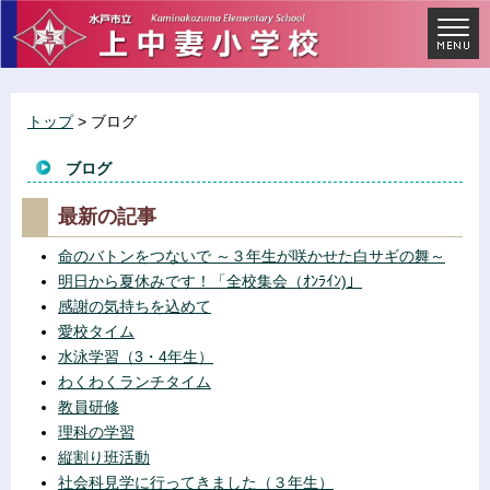
トップ
> ブログ
ブログ
最新の記事
命のバトンをつないで ～３年生が咲かせた白サギの舞～
明日から夏休みです！「全校集会（ｵﾝﾗｲﾝ)」
感謝の気持ちを込めて
愛校タイム
水泳学習（3・4年生）
わくわくランチタイム
教員研修
理科の学習
縦割り班活動
社会科見学に行ってきました（３年生）