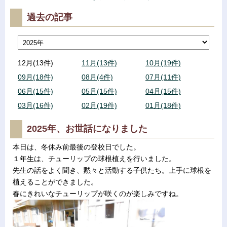
過去の記事
12月(13件)
11月(13件)
10月(19件)
09月(18件)
08月(4件)
07月(11件)
06月(15件)
05月(15件)
04月(15件)
03月(16件)
02月(19件)
01月(18件)
2025年、お世話になりました
本日は、冬休み前最後の登校日でした。
１年生は、チューリップの球根植えを行いました。
先生の話をよく聞き、黙々と活動する子供たち。上手に球根を
植えることができました。
春にきれいなチューリップが咲くのが楽しみですね。