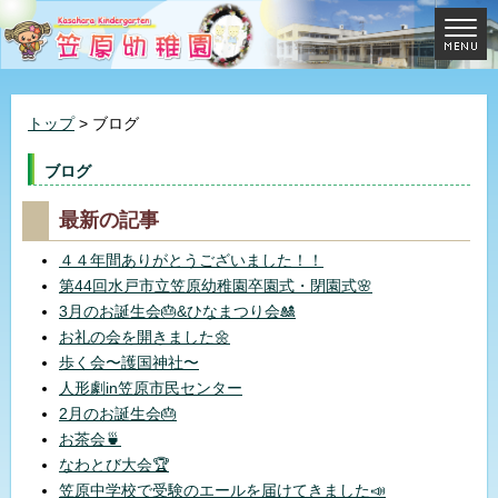
トップ
> ブログ
ブログ
最新の記事
４４年間ありがとうございました！！
第44回水戸市立笠原幼稚園卒園式・閉園式🌸
3月のお誕生会🎂&ひなまつり会🎎
お礼の会を開きました🌼
歩く会〜護国神社〜
人形劇in笠原市民センター
2月のお誕生会🎂
お茶会🍵
なわとび大会🏆
笠原中学校で受験のエールを届けてきました📣