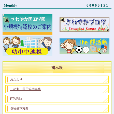
Monthly
00000151
掲示板
おたより
三の丸・国田協働事業
PTA活動
各種基本方針