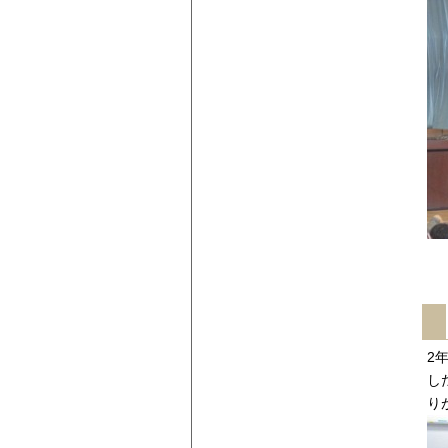
2
し
り