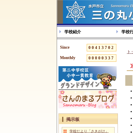
学校紹介
学校
Since
00413702
ト
Monthly
00000337
掲示板
学校だより「さきがけ」