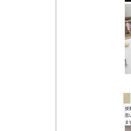
授
思
ま