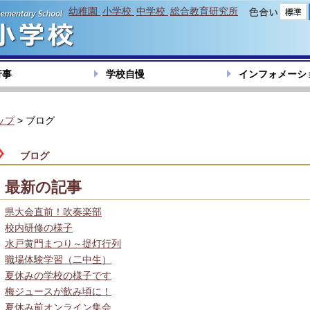
幼稚園
小学校
中学校
総合教育研究所
色合い
行事
学校自慢
インフォメーシ
ップ
> ブログ
ブログ
最新の記事
県大会直前！吹奏楽部
校内研修の様子
水戸黄門まつり～提灯行列
職場体験学習（二中生）
夏休みの学校の様子です
梅ジュースが飲み頃に！
夏休み前オンライン集会