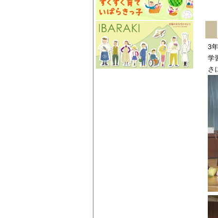
3
学
さ