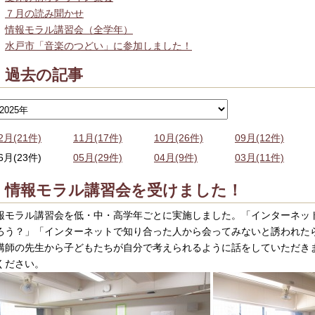
７月の読み聞かせ
情報モラル講習会（全学年）
水戸市「音楽のつどい」に参加しました！
過去の記事
2月(21件)
11月(17件)
10月(26件)
09月(12件)
6月(23件)
05月(29件)
04月(9件)
03月(11件)
情報モラル講習会を受けました！
報モラル講習会を低・中・高学年ごとに実施しました。「インターネッ
ろう？」「インターネットで知り合った人から会ってみないと誘われた
講師の先生から子どもたちが自分で考えられるように話をしていただき
ください。