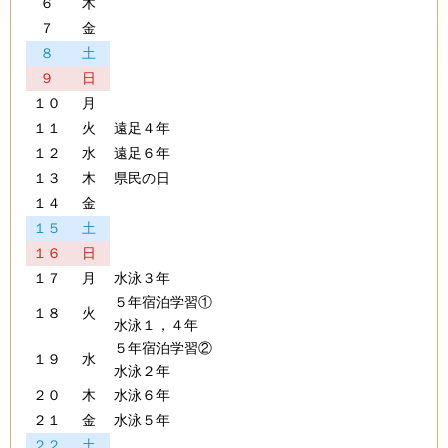
６
木
７
金
８
土
９
日
１０
月
１１
火
遠足４年
１２
水
遠足６年
１３
木
県民の日
１４
金
１５
土
１６
日
１７
月
水泳３年
５年宿泊学習①
１８
火
水泳１，４年
５年宿泊学習②
１９
水
水泳２年
２０
木
水泳６年
２１
金
水泳５年
２２
土