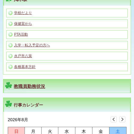
学校だより
保健室から
PTA活動
入学・転入予定の方へ
水戸市八策
各種基本方針
教職員勤務状況
行事カレンダー
2026年8月
日
月
火
水
木
金
土