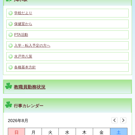
学校だより
保健室から
PTA活動
入学・転入予定の方へ
水戸市八策
各種基本方針
教職員勤務状況
行事カレンダー
2026年8月
日
月
火
水
木
金
土