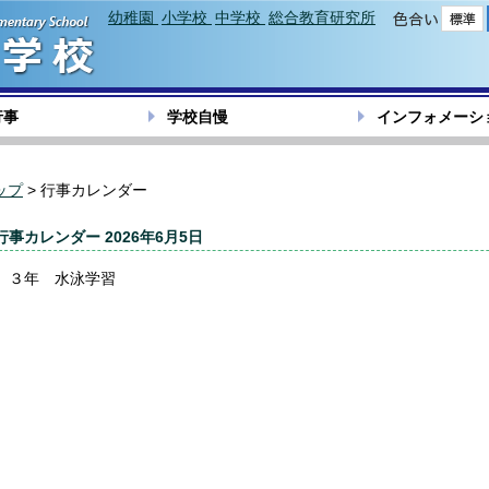
幼稚園
小学校
中学校
総合教育研究所
色合い
行事
学校自慢
インフォメーシ
ップ
> 行事カレンダー
行事カレンダー 2026年6月5日
３年 水泳学習