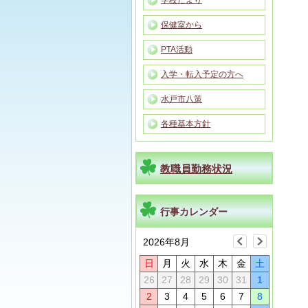
学校だより
保健室から
PTA活動
入学・転入予定の方へ
水戸市八策
各種基本方針
教職員勤務状況
行事カレンダー
2026年8月
日
月
火
水
木
金
土
26
27
28
29
30
31
1
2
3
4
5
6
7
8