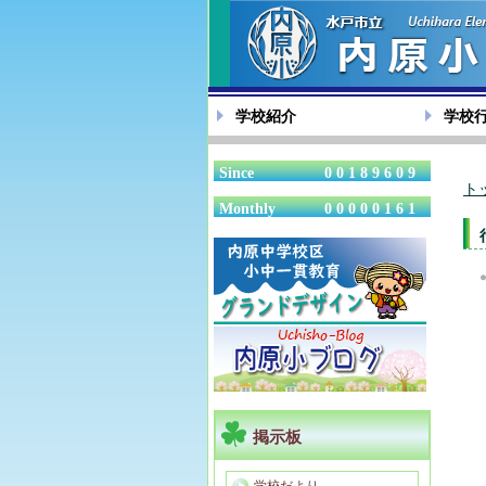
学校紹介
学校
Since
00189609
ト
Monthly
00000161
掲示板