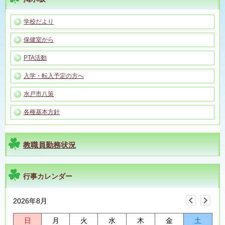
学校だより
保健室から
PTA活動
入学・転入予定の方へ
水戸市八策
各種基本方針
教職員勤務状況
行事カレンダー
2026年8月
日
月
火
水
木
金
土