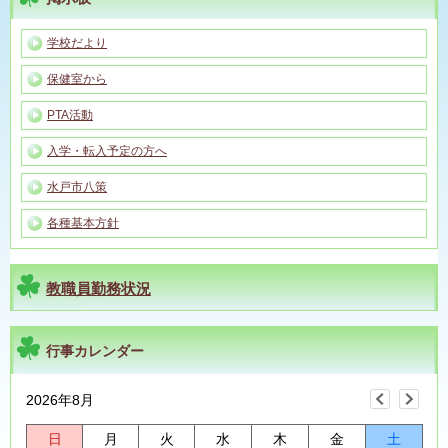
学校だより
保健室から
PTA活動
入学・転入予定の方へ
水戸市八策
各種基本方針
教職員勤務状況
行事カレンダー
2026年8月
日
月
火
水
木
金
土