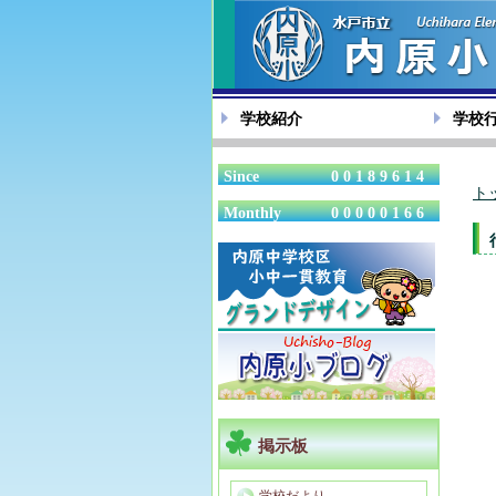
学校紹介
学校
Since
00189614
ト
Monthly
00000166
掲示板