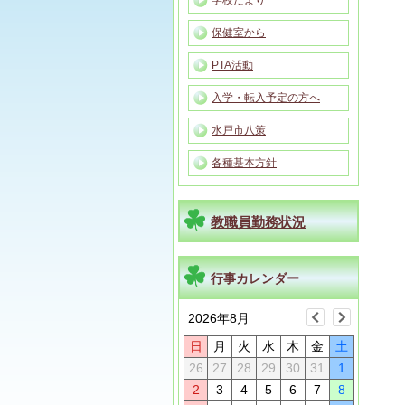
学校だより
保健室から
PTA活動
入学・転入予定の方へ
水戸市八策
各種基本方針
教職員勤務状況
行事カレンダー
2026年8月
日
月
火
水
木
金
土
26
27
28
29
30
31
1
2
3
4
5
6
7
8