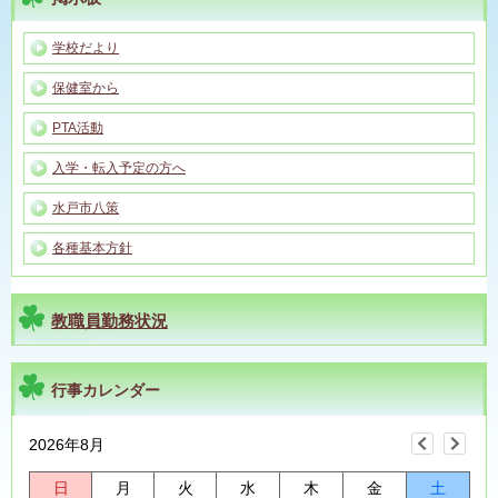
学校だより
保健室から
PTA活動
入学・転入予定の方へ
水戸市八策
各種基本方針
教職員勤務状況
行事カレンダー
2026年8月
日
月
火
水
木
金
土