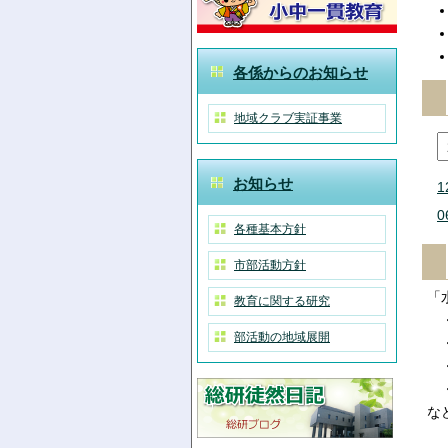
各係からのお知らせ
地域クラブ実証事業
お知らせ
1
0
各種基本方針
市部活動方針
「
教育に関する研究
・
部活動の地域展開
・
・
・
な