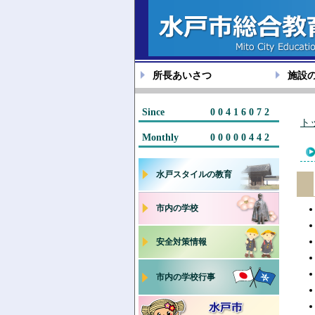
所長あいさつ
施設
Since
00416072
ト
Monthly
00000442
水戸スタイルの教育
市内の学校
安全対策情報
市内の学校行事