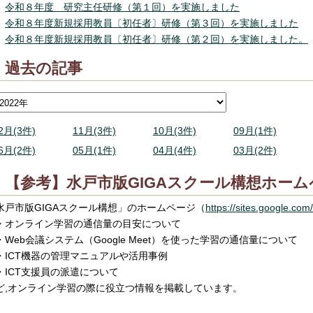
令和８年度 研究主任研修（第１回）を実施しました
令和８年度新規採用教員〔初任者〕研修（第３回）を実施しました
令和８年度新規採用教員〔初任者〕研修（第２回）を実施しました。
過去の記事
2月(3件)
11月(3件)
10月(3件)
09月(1件)
6月(2件)
05月(1件)
04月(4件)
03月(2件)
【参考】水戸市版GIGAスクール構想ホーム
水戸市版GIGAスクール構想」のホームページ（
https://sites.google.com/
オンライン学習の通信量の目安について
Web会議システム（Google Meet）を使った学習の通信量について
ICT機器の管理マニュアルや活用事例
ICT支援員の派遣について
ど,オンライン学習の際に役立つ情報を掲載しています。