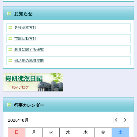
お知らせ
各種基本方針
市部活動方針
教育に関する研究
部活動の地域展開
行事カレンダー
2026年8月
日
月
火
水
木
金
土