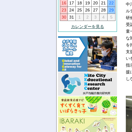
16
17
18
19
20
21
22
中
23
24
25
26
27
28
29
ル
30
31
1
2
3
4
5
研
受
カレンダーを見る
童
な
を
支
い
指
援
し