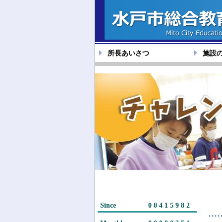
所長あいさつ
施設
Since
00415982