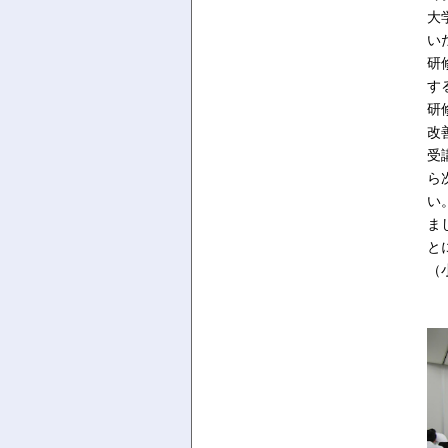
大
い
研
す
研
改
受
ら
い
ま
と
（