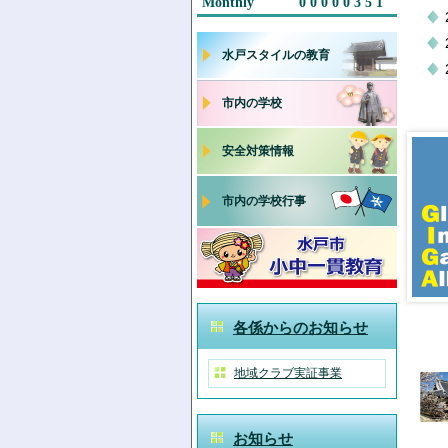
Monthly
00000351
水戸スタイルの教育
市内の学校
安全対策情報
市内の学校行事
各係からのお知らせ
地域クラブ実証事業
お知らせ