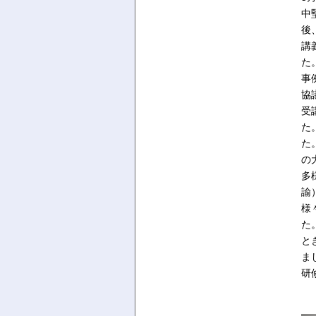
中
後
講
た
事
協
受
た
た
の
多
諭
様
た
と
ま
研