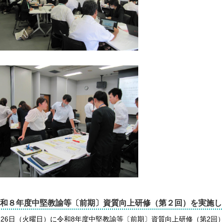
和８年度中堅教諭等〔前期〕資質向上研修（第２回）を実施し
月26日（火曜日）に令和8年度中堅教諭等〔前期〕資質向上研修（第2