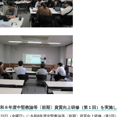
和８年度中堅教諭等〔前期〕資質向上研修（第１回）を実施し
月15日（金曜日）に令和8年度中堅教諭等〔前期〕資質向上研修（第1回