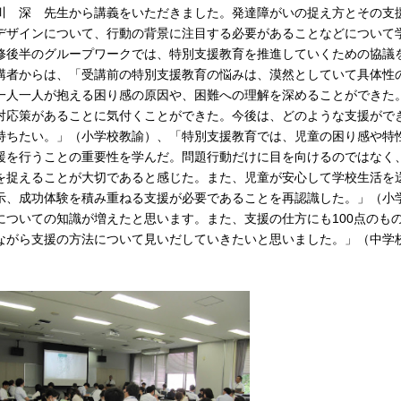
川 深 先生から講義をいただきました。発達障がいの捉え方とその支
デザインについて、行動の背景に注目する必要があることなどについて
修後半のグループワークでは、特別支援教育を推進していくための協議
講者からは、「受講前の特別支援教育の悩みは、漠然としていて具体性
一人一人が抱える困り感の原因や、困難への理解を深めることができた
対応策があることに気付くことができた。今後は、どのような支援がで
持ちたい。」（小学校教諭）、「特別支援教育では、児童の困り感や特
援を行うことの重要性を学んだ。問題行動だけに目を向けるのではなく
を捉えることが大切であると感じた。また、児童が安心して学校生活を
示、成功体験を積み重ねる支援が必要であることを再認識した。」（小
についての知識が増えたと思います。また、支援の仕方にも100点のも
ながら支援の方法について見いだしていきたいと思いました。」（中学