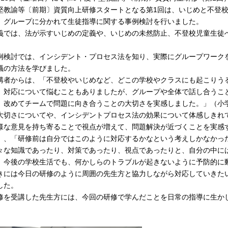
堅教諭等〔前期〕資質向上研修スタートとなる第1回は、いじめと不登
、グループに分かれて生徒指導に関する事例検討を行いました。
義では、法が示すいじめの定義や、いじめの未然防止、不登校児童生徒
。
例検討では、インシデント・プロセス法を知り、実際にグループワーク
議の方法を学びました。
講者からは、「不登校やいじめなど、どこの学校やクラスにも起こりう
。対応について悩むこともありましたが、グループや全体で話し合うこ
。改めてチームで問題に向き合うことの大切さを実感しました。」（小
大切さについてや、インシデントプロセス法の効果について体感しきれ
様な意見を持ち寄ることで視点が増えて、問題解決が近づくことを実感
）、「研修前は自分ではこのように対応するかなという考えしかなかっ
々な知識であったり、対策であったり、視点であったりと、自分の中に
。今後の学校生活でも、何かしらのトラブルが起きないように予防的に
きには今日の研修のように周囲の先生方と協力しながら対応していきた
した。
修を受講した先生方には、今回の研修で学んだことを日常の指導に生か