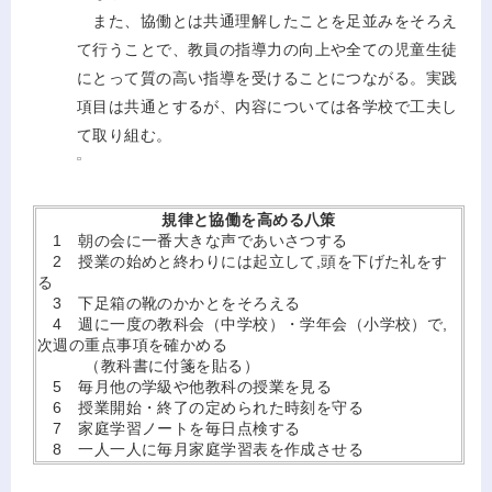
また、協働とは共通理解したことを足並みをそろえ
て行うことで、教員の指導力の向上や全ての児童生徒
にとって質の高い指導を受けることにつながる。実践
項目は共通とするが、内容については各学校で工夫し
て取り組む。
規律と協働を高める八策
1 朝の会に一番大きな声であいさつする
2 授業の始めと終わりには起立して,頭を下げた礼をす
る
3 下足箱の靴のかかとをそろえる
4 週に一度の教科会（中学校）・学年会（小学校）で,
次週の重点事項を確かめる
（教科書に付箋を貼る）
5 毎月他の学級や他教科の授業を見る
6 授業開始・終了の定められた時刻を守る
7 家庭学習ノートを毎日点検する
8 一人一人に毎月家庭学習表を作成させる