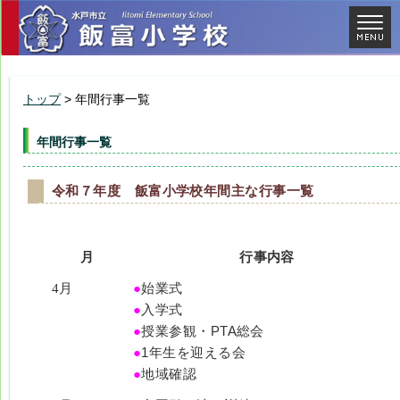
トップ
> 年間行事一覧
年間行事一覧
令和７年度 飯富小学校年間主な行事一覧
月
行事内容
4月
●
始業式
●
入学式
●
授業参観・PTA総会
●
1年生を迎える会
●
地域確認