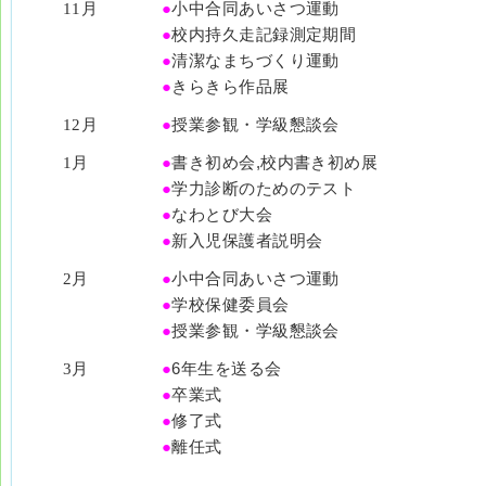
11月
●
小中合同あいさつ運動
●
校内持久走記録測定期間
●
清潔なまちづくり運動
●
きらきら作品展
12月
●
授業参観・学級懇談会
1月
●
書き初め会,校内書き初め展
●
学力診断のためのテスト
●
なわとび大会
●
新入児保護者説明会
2月
●
小中合同あいさつ運動
●
学校保健委員会
●
授業参観・学級懇談会
3月
●
6年生を送る会
●
卒業式
●
修了式
●
離任式