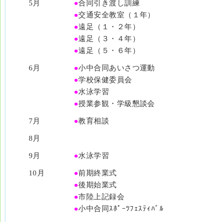
5月
●
合同引き渡し訓練
●
交通安全教室（１年）
●
遠足（１・２年）
●
遠足（３・４年）
●
遠足（５・６年）
6月
●
小中合同あいさつ運動
●
学校保健委員会
●
水泳学習
●
授業参観・学級懇談会
7月
●
教育相談
8月
9月
●
水泳学習
10月
●
前期終業式
●
後期始業式
●
市陸上記録会
●
小中合同ｽﾎﾟｰﾂﾌｪｽﾃｨﾊﾞﾙ