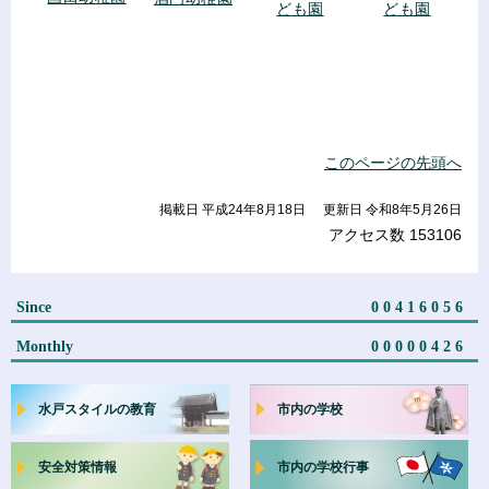
ども園
ども園
このページの先頭へ
掲載日 平成24年8月18日
更新日 令和8年5月26日
アクセス数
153106
Since
00416056
Monthly
00000426
水戸スタイルの教育
市内の学校
安全対策情報
市内の学校行事