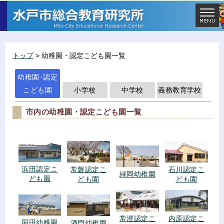
トップ
> 幼稚園・認定こども園一覧
幼稚園･認定
こども園
小学校
中学校
義務教育学校
市内の幼稚園・認定こども園一覧
浜田認定こ
常磐認定こ
石川認定こ
緑岡幼稚園
ども園
ども園
ども園
常澄認定こ
内原認定こ
国田幼稚園
酒門幼稚園