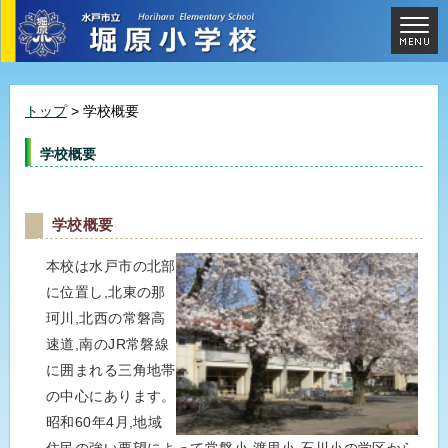
トップ
> 学校概要
学校概要
学校概要
本校は水戸市の北部
に位置し,北東の那
珂川,北西の常磐高
速道,南のJR常磐線
に囲まれる三角地帯
の中心にあります。
昭和60年4月,地域