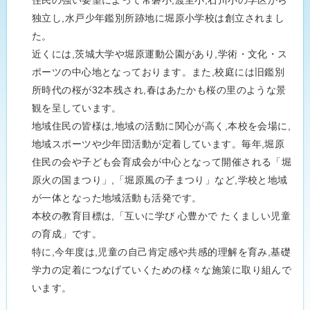
住民の強い要望によって常磐小,渡里小,石川小の学区から
独立し,水戸少年鑑別所跡地に堀原小学校は創立されまし
た。
近くには,茨城大学や堀原運動公園があり,学術・文化・ス
ポーツの中心地となっております。また,校庭には旧鑑別
所時代の桜が32本残され,春はあたかも桜の里のような景
観を呈しています。
地域住民の皆様は,地域の活動に関心が高く,本校を会場に,
地域スポーツや少年団活動が定着しています。毎年,堀原
住民の会や子ども会育成会が中心となって開催される「堀
原火の国まつり」,「堀原風の子まつり」など,学校と地域
が一体となった地域活動も活発です。
本校の教育目標は,「互いに学び 心豊かで たくましい児童
の育成」です。
特に,今年度は,児童の自己肯定感や共感的理解を育み,基礎
学力の定着につなげていくための様々な施策に取り組んで
います。