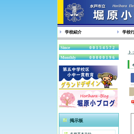
学校紹介
学校
Since
00154572
ト
Monthly
00000196
掲示板