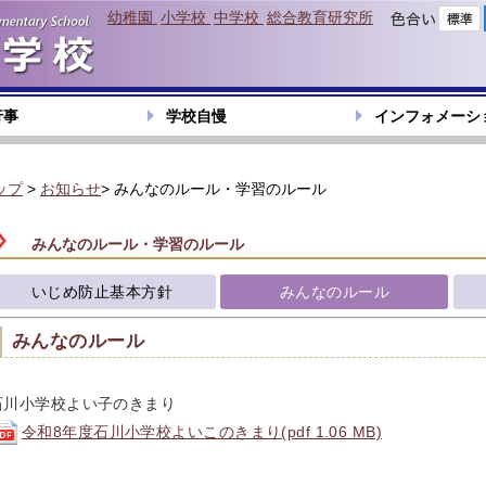
幼稚園
小学校
中学校
総合教育研究所
色合い
行事
学校自慢
インフォメーシ
ップ
>
お知らせ
> みんなのルール・学習のルール
みんなのルール・学習のルール
いじめ防止基本方針
みんなのルール
みんなのルール
石川小学校よい子のきまり
令和8年度石川小学校よいこのきまり(pdf 1.06 MB)