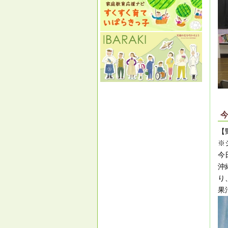
【
※
今
沖
り
果