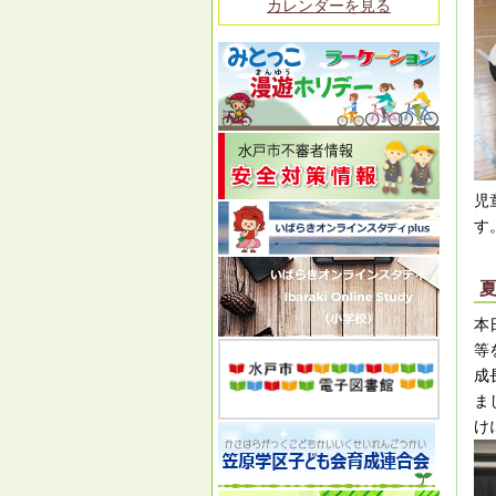
カレンダーを見る
児
す
本
等
成
ま
け