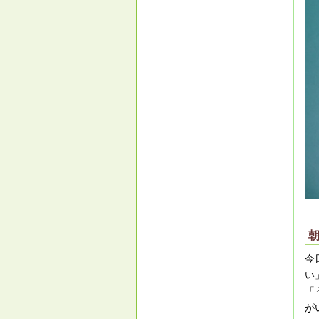
今
い
「
が