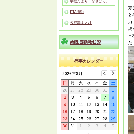
学校だより「かさはら」
夏
PTA活動
と
力
各種基本方針
続
三
た
教職員勤務状況
行事カレンダー
2026年8月
日
月
火
水
木
金
土
26
27
28
29
30
31
1
2
3
4
5
6
7
8
9
10
11
12
13
14
15
16
17
18
19
20
21
22
23
24
25
26
27
28
29
30
31
1
2
3
4
5