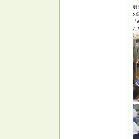
明
の
「
た