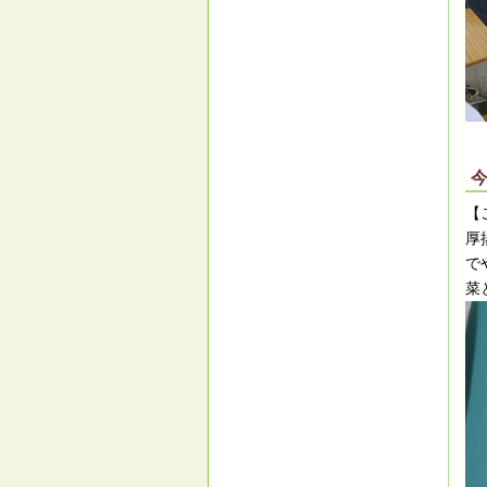
【
厚
で
菜