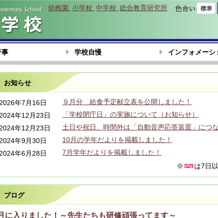
幼稚園
小学校
中学校
総合教育研究所
色合い
行事
学校自慢
インフォメーシ
お知らせ
９月分 給食予定献立表を公開しました！
2026年7月16日
「学校閉庁日」の実施について（お知らせ）
2024年12月23日
土日や祝日、時間外は「自動音声応答装置」につ
2024年12月23日
10月の学年だよりを掲載しました！
2024年9月30日
7月学年だよりを掲載しました！
2024年6月28日
※
は7日
ブログ
8月に入りました！～先生たちも研修頑張ってます～