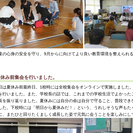
童の心身の安全を守り、9月からに向けてより良い教育環境を整えられ
。
夏休み前集会を行いました。
日は夏休み前最終日。1校時には全校集会をオンラインで実施しました
を行いました。また、学校長の話では、これまでの学校生活でよかった
長を振り返りました。夏休みには自分の命は自分で守ること、普段でき
した。下校時には「明日から夏休みだ！」という、うれしそうな声もた
に、またひと回りたくましく成長した姿で元気に会うことを楽しみにし