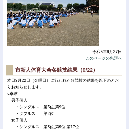
令和5年9月27日
このページの先頭へ
市新人体育大会各競技結果（9/22）
本日9月22日（金曜日）に行われた各競技の結果を以下のとお
りお知らせします。
○卓球
男子個人
・シングルス 第5位,第9位
・ダブルス 第2位
女子個人
・シングルス 第5位,第9位,第17位