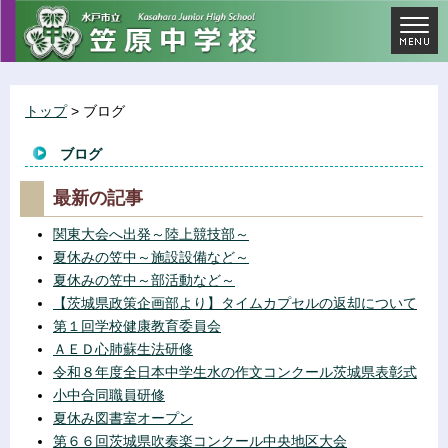
トップ
> ブログ
ブログ
最新の記事
関東大会へ出発～陸上競技部～
夏休みの笠中～施設設備など～
夏休みの笠中～部活動など～
【茨城県政策企画部より】タイムカプセルの返却について
第１回学校健康教育委員会
ＡＥＤ心肺蘇生法研修
令和８年度全日本中学生水の作文コンクール茨城県表彰式
小中合同職員研修
夏休み図書室オープン
第６６回茨城県吹奏楽コンクール中央地区大会