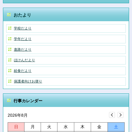
おたより
学校だより
学年だより
進路だより
ほけんだより
給食だより
保護者向けお便り
行事カレンダー
2026年8月
日
月
火
水
木
金
土