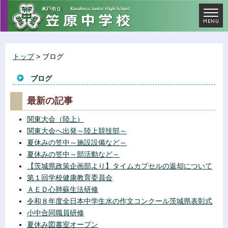
トップ
> ブログ
ブログ
最新の記事
関東大会（陸上）
関東大会へ出発～陸上競技部～
夏休みの笠中～施設設備など～
夏休みの笠中～部活動など～
【茨城県政策企画部より】タイムカプセルの返却について
第１回学校健康教育委員会
ＡＥＤ心肺蘇生法研修
令和８年度全日本中学生水の作文コンクール茨城県表彰式
小中合同職員研修
夏休み図書室オープン