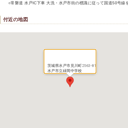
○常磐道 水戸IC下車
大洗・水戸市街
の標識に従って
国道50号線を
付近の地図
茨城県水戸市見川町2563-81
水戸市立緑岡中学校