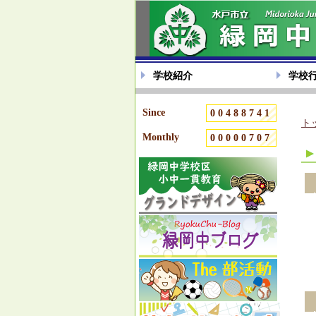
学校紹介
学校
Since
00488741
ト
Monthly
00000707