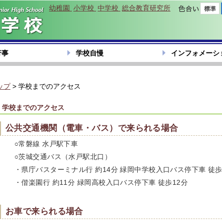
幼稚園
小学校
中学校
総合教育研究所
色合い
行事
学校自慢
インフォメーシ
ップ
> 学校までのアクセス
学校までのアクセス
公共交通機関（電車・バス）で来られる場合
○常磐線 水戸駅下車
○茨城交通バス（水戸駅北口）
・県庁バスターミナル行 約14分 緑岡中学校入口バス停下車 徒歩
・偕楽園行 約11分 緑岡高校入口バス停下車 徒歩12分
お車で来られる場合