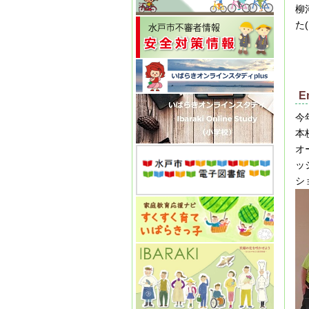
柳
た(
E
今
本
オ
ッ
シ