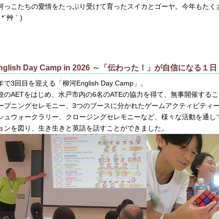
河っこたちの愛情をたっぷり受けて育ったスイカとゴーヤ。今年もたく
 *´艸｀)
nglish Day Camp in 2026 ～「伝わった！」が自信になる１
年で3回目を迎える「柳河English Day Camp」。
校のAETをはじめ、水戸市内の6名のATEの協力を得て、無事開催する
ープニングセレモニー、3つのブースに分かれたゲームアクティビティー
シュウォークラリー、クロージングセレモニーなど、様々な活動を通して
ョンを図り、生き生きと英語を話すことができました。