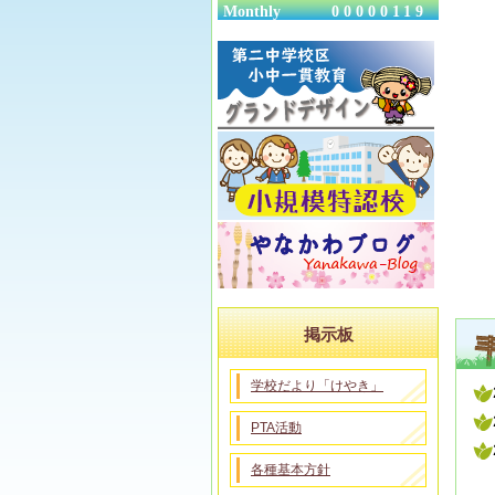
Monthly
00000119
掲示板
学校だより「けやき」
PTA活動
各種基本方針