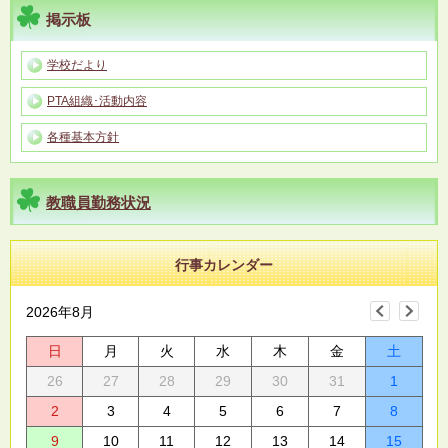
掲示板
学校だより
PTA組織･活動内容
各種基本方針
教職員勤務状況
行事カレンダー
2026年8月
日
月
火
水
木
金
土
26
27
28
29
30
31
1
2
3
4
5
6
7
8
9
10
11
12
13
14
15