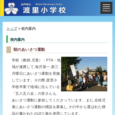
トップ
> 校内案内
校内案内
朝のあいさつ運動
学校（教師,児童）・PTA・地
域が連携して,毎月第一,第三
月曜日にあいさつ運動を実施
しています。その際,渡里小
学校卒業で地域に住んでいる
「五八五八会」の皆さんも,
あいさつ運動に参加してくださっています。また,全校児
童にあいさつ運動の標語を募集し,その中から選ばれた標
語が書かれたのぼり旗を使用しています。