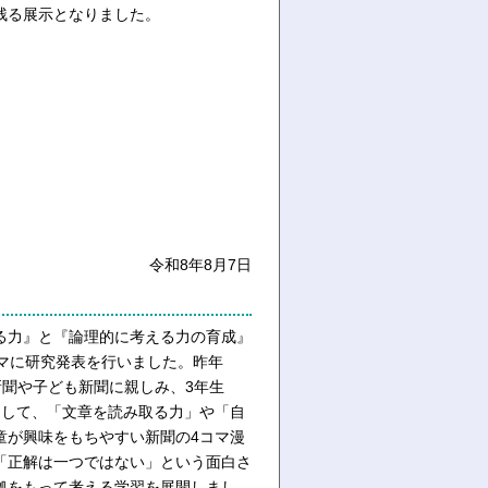
残る展示となりました。
令和8年8月7日
る力』と『論理的に考える力の育成』
マに研究発表を行いました。昨年
新聞や子ども新聞に親しみ、3年生
通して、「文章を読み取る力」や「自
童が興味をもちやすい新聞の4コマ漫
「正解は一つではない」という面白さ
拠をもって考える学習を展開しまし