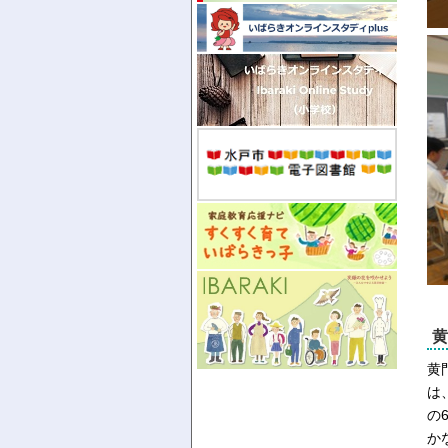
黄
黄
は
の
か