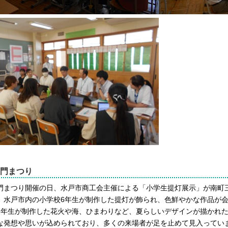
門まつり
門まつり開催の日、水戸市商工会主催による「小学生提灯展示」
が南町
、水戸市内の小学校6年生が制作した提灯が飾られ、色鮮
やかな作品が
6年生が制作した花火や海、ひまわり
など、夏らしいデザインが描かれ
な発想や思いが込められており、多くの来場者が足を止めて
見入ってい