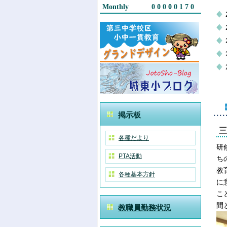
Monthly
00000170
掲示板
三
各種だより
研
PTA活動
ち
教
各種基本方針
に
こ
間
教職員勤務状況