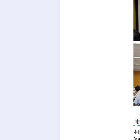
市
本
体