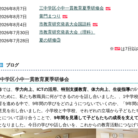
三中学区小中一貫教育夏季研修会
new
2026年8月7日
黄門まつり
new
2026年8月7日
市教育研究発表大会国語科
new
2026年8月4日
市教育研究発表大会（理科）
2026年7月30日
夏の研修③
2026年7月28日
※
は7日以
ブログ
中学区小中一貫教育夏季研修会
修では、
学力向上、ICTの活用、特別支援教育、体力向上、生徒指導
の
のために、私たち教職員に何ができるのかを話し合いました。、1中学校
育を進める中で、9年間の学びをどのようにつないでいくのか、「9年間
意見を出し合いました。小学校と中学校、それぞれの立場から子どもた
とについて語り合うことで、
9年間を見通して子どもたちの成長を支え
となりました。今日の学びや話し合いを、これからの教育活動につなげ