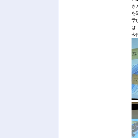
き
を
学
は
今