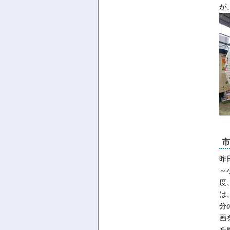
が
市
昨
～
度
は
分
画
を