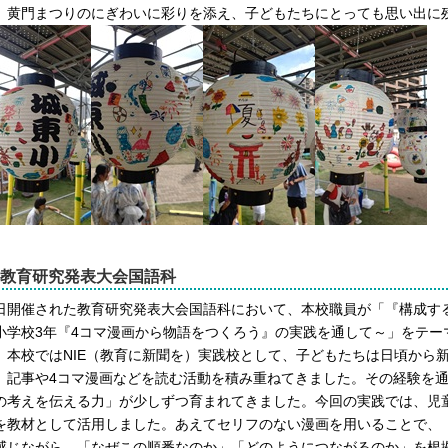
、黄門まつりのにぎわいに彩りを添え
、子どもたちにとっても思い出に
教育研究発表大会国語科
日開催された教育研究発表大会国語科において、本校職員が「『構成す
小学校3年『4コマ漫画から物語をつくろう』の実践を通して～」をテー
、本校ではNIE（教育に新聞を）実践校として、子どもたちは日頃から
、記事や4コマ漫画などを読む活動を積み重ねてきました。その経験を
の考えを伝える力」が少しずつ育まれてきました。今回の実践では、児
を教材として活用しました。あえてセリフのない漫画を用いることで、
感じながら、「なぜこの順番なのか」「どのようにつながるのか」を根