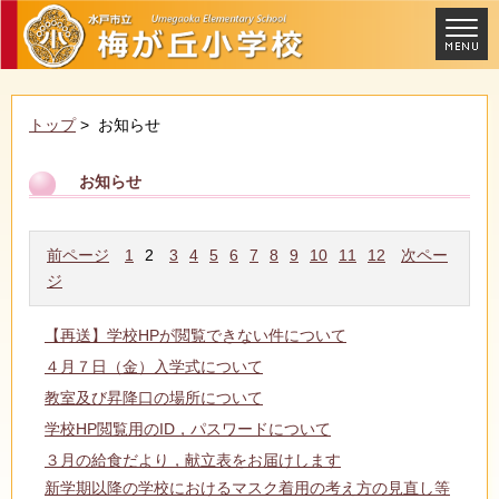
トップ
> お知らせ
お知らせ
前ページ
1
2
3
4
5
6
7
8
9
10
11
12
次ペー
ジ
【再送】学校HPが閲覧できない件について
４月７日（金）入学式について
教室及び昇降口の場所について
学校HP閲覧用のID，パスワードについて
３月の給食だより，献立表をお届けします
新学期以降の学校におけるマスク着用の考え方の見直し等