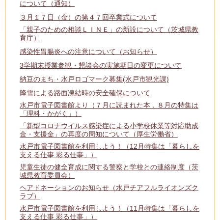
について（通知）
３月１７日（金）の第４７回卒業式について
「親子のための相談ＬＩＮＥ」の新設について（茨城県教
育庁）
感染性胃腸炎への注意について（お知らせ）
3学期末授業参観・懇談会の実施期日の変更について
納豆のまち・水戸ロゴマーク募集(水戸市観光課)
降雪による路面凍結時の安全確保について
水戸市電子図書館より（７月に読まれた本，８月の特集は
「理科・かがく」）
「新型コロナウイルス感染症による小学校休業等対応助成
金・支援金」の再度の周知について（厚生労働省）
水戸市電子図書館を利用しよう！（12月特集は「暮らしを
支える仕事 彩る仕事」）
児童生徒の健全育成に関する警察と学校との連絡制度（茨
城県教育委員会）
ヘアドネーションのお知らせ（水戸チアフルライオンズク
ラブ）
水戸市電子図書館を利用しよう！（11月特集は「暮らしを
支える仕事 彩る仕事」）