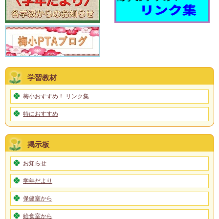
学習教材
梅小おすすめ！ リンク集
特におすすめ
掲示板
お知らせ
学年だより
保健室から
給食室から