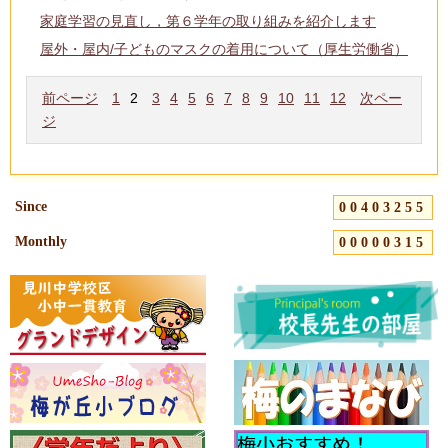
家庭学習の見直し，第６学年の取り組みを紹介します
屋外・屋内/子どものマスクの着用について（厚生労働省）
前ページ
1
2
3
4
5
6
7
8
9
10
11
12
次ペー
ジ
Since
00403255
Monthly
00000315