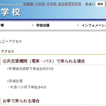
幼稚園
小学校
中学校
総合教育研究所
色合い
行事
学校自慢
インフォメーシ
ップ
> アクセス
アクセス
公共交通機関（電車・バス）で来られる場合
○常磐線内原駅下車徒歩約22分
○茨城交通
・中原バス停下車徒歩4分
お車で来られる場合