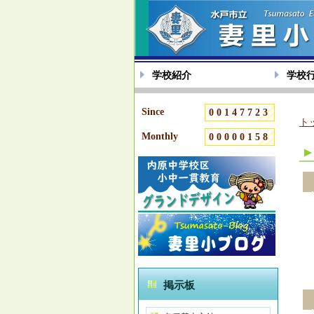
学校紹介
学校
Since
00147723
ト
Monthly
00000158
掲示板