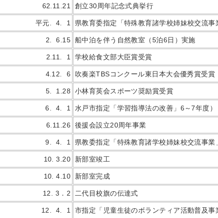
62.11.21
創立30周年記念式典挙行
平元. 4. 1
県教育委指定「特殊教育諸学校姉妹校交流事
2. 6.15
船中泊を伴う自然教室（5泊6日）実施
2.11. 1
学校給食文部大臣賞受賞
4.12. 6
吹奏楽TBSコンクール東日本大会優秀賞受賞
5. 1.28
小林育英会スポーツ奨励賞受賞
6. 4. 1
水戸市指定「学習指導法の改善」6～7年度）
6.11.26
後援会設立20周年事業
9. 4. 1
県教委指定「特殊教育諸学校姉妹校交流事業」
10. 3.20
新部室竣工
10. 4.10
新部室完成
12. 3．2
二代目校旗の伝達式
12. 4. 1
市指定「児童生徒のボランティア活動普及事