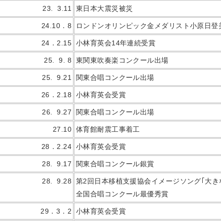
23. 3.11
東日本大震災被災
24.10．8
ロンドンオリンピック金メダリスト小原日登
24．2.15
小林育英会14年連続受賞
25. 9. 8
東関東吹奏楽コンクール出場
25. 9.21
関東合唱コンクール出場
26．2.18
小林育英会受賞
26. 9.27
関東合唱コンクール出場
27.10
体育館耐震工事着工
28．2.24
小林育英会受賞
28. 9.17
関東合唱コンクール銀賞
28. 9.28
第2回日本移植支援協会イメージソング｢大き
全国合唱コンクール最優秀賞
29．3．2
小林育英会受賞