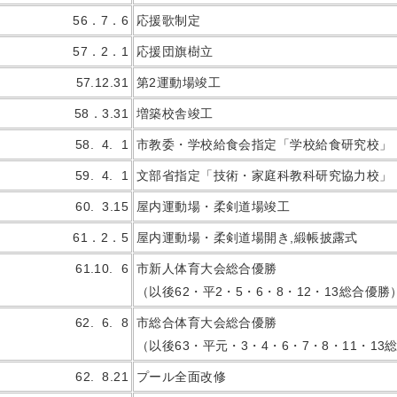
56．7．6
応援歌制定
57．2．1
応援団旗樹立
57.12.31
第2運動場竣工
58．3.31
増築校舎竣工
58. 4. 1
市教委・学校給食会指定「学校給食研究校」
59. 4. 1
文部省指定「技術・家庭科教科研究協力校」
60. 3.15
屋内運動場・柔剣道場竣工
61．2．5
屋内運動場・柔剣道場開き,緞帳披露式
61.10. 6
市新人体育大会総合優勝
（以後62・平2・5・6・8・12・13総合優勝
62. 6. 8
市総合体育大会総合優勝
（以後63・平元・3・4・6・7・8・11・13
62. 8.21
プール全面改修