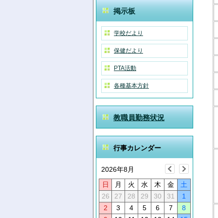
掲示板
学校だより
保健だより
PTA活動
各種基本方針
教職員勤務状況
行事カレンダー
2026年8月
日
月
火
水
木
金
土
26
27
28
29
30
31
1
2
3
4
5
6
7
8