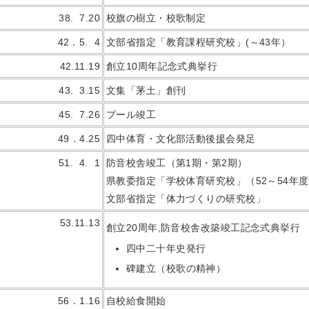
38. 7.20
校旗の樹立・校歌制定
42．5. 4
文部省指定「教育課程研究校」(～43年）
42.11.19
創立10周年記念式典挙行
43. 3.15
文集「茅土」創刊
45. 7.26
プール竣工
49．4.25
四中体育・文化部活動後援会発足
51. 4. 1
防音校舎竣工（第1期・第2期）
県教委指定「学校体育研究校」（52～54年
文部省指定「体力づくりの研究校」
53.11.13
創立20周年,防音校舎改築竣工記念式典挙行
四中二十年史発行
碑建立（校歌の精神）
56．1.16
自校給食開始