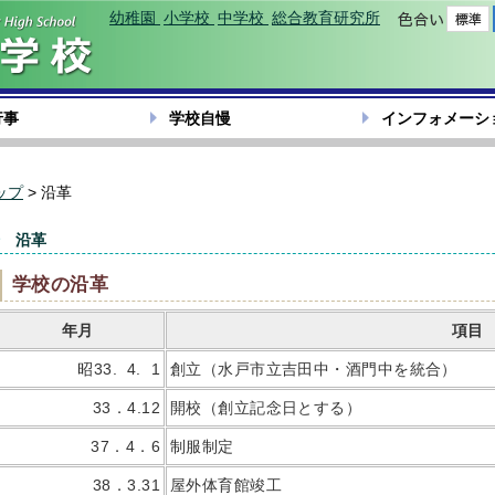
幼稚園
小学校
中学校
総合教育研究所
色合い
行事
学校自慢
インフォメーシ
ップ
> 沿革
沿革
学校の沿革
年月
項目
昭33. 4. 1
創立（水戸市立吉田中・酒門中を統合）
33．4.12
開校（創立記念日とする）
37．4．6
制服制定
38．3.31
屋外体育館竣工