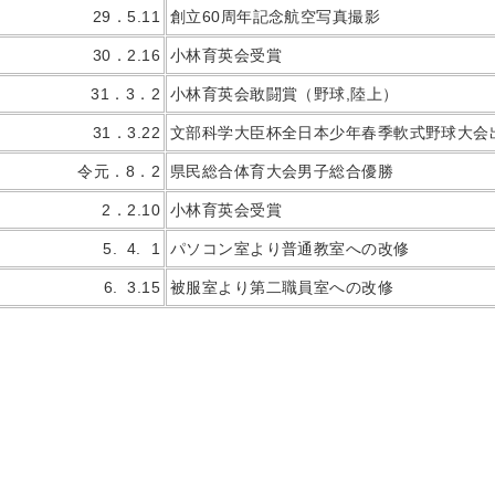
29．5.11
創立60周年記念航空写真撮影
30．2.16
小林育英会受賞
31．3．2
小林育英会敢闘賞（野球,陸上）
31．3.22
文部科学大臣杯全日本少年春季軟式野球大会
令元．8．2
県民総合体育大会男子総合優勝
2．2.10
小林育英会受賞
5. 4. 1
パソコン室より普通教室への改修
6. 3.15
被服室より第二職員室への改修