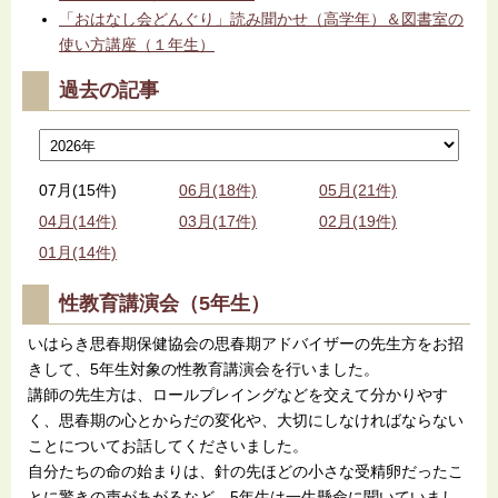
「おはなし会どんぐり」読み聞かせ（高学年）＆図書室の
使い方講座（１年生）
過去の記事
07月(15件)
06月(18件)
05月(21件)
04月(14件)
03月(17件)
02月(19件)
01月(14件)
性教育講演会（5年生）
いはらき思春期保健協会の思春期アドバイザーの先生方をお招
きして、5年生対象の性教育講演会を行いました。
講師の先生方は、ロールプレイングなどを交えて分かりやす
く、思春期の心とからだの変化や、大切にしなければならない
ことについてお話してくださいました。
自分たちの命の始まりは、針の先ほどの小さな受精卵だったこ
とに驚きの声があがるなど、5年生は一生懸命に聞いていまし