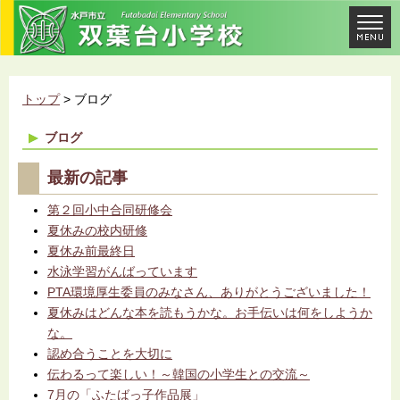
トップ
> ブログ
ブログ
最新の記事
第２回小中合同研修会
夏休みの校内研修
夏休み前最終日
水泳学習がんばっています
PTA環境厚生委員のみなさん、ありがとうございました！
夏休みはどんな本を読もうかな。お手伝いは何をしようか
な。
認め合うことを大切に
伝わるって楽しい！～韓国の小学生との交流～
7月の「ふたばっ子作品展」