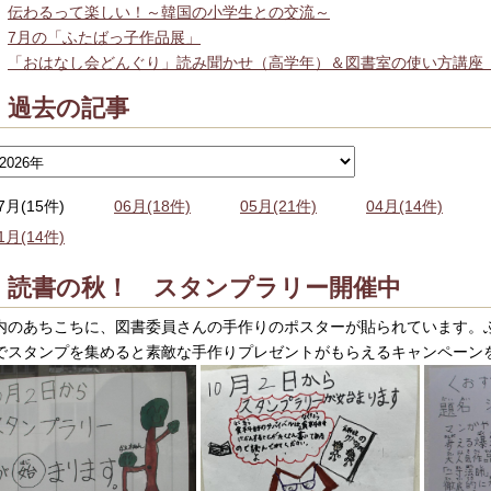
伝わるって楽しい！～韓国の小学生との交流～
7月の「ふたばっ子作品展」
「おはなし会どんぐり」読み聞かせ（高学年）＆図書室の使い方講座
過去の記事
7月(15件)
06月(18件)
05月(21件)
04月(14件)
1月(14件)
読書の秋！ スタンプラリー開催中
内のあちこちに、図書委員さんの手作りのポスターが貼られています。
でスタンプを集めると素敵な手作りプレゼントがもらえるキャンペーン