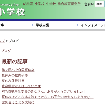
幼稚園
小学校
中学校
総合教育研究所
色合い
行事
学校自慢
インフォメーシ
ップ
> ブログ
ブログ
最新の記事
第２回小中合同研修会
夏休みの校内研修
夏休み前最終日
水泳学習がんばっています
PTA環境厚生委員のみなさん、ありがとうございました！
夏休みはどんな本を読もうかな。お手伝いは何をしようかな。
認め合うことを大切に