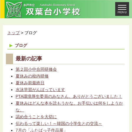
トップ
> ブログ
ブログ
最新の記事
第２回小中合同研修会
夏休みの校内研修
夏休み前最終日
水泳学習がんばっています
PTA環境厚生委員のみなさん、ありがとうございました！
夏休みはどんな本を読もうかな。お手伝いは何をしようか
な。
認め合うことを大切に
伝わるって楽しい！～韓国の小学生との交流～
7月の「ふたばっ子作品展」