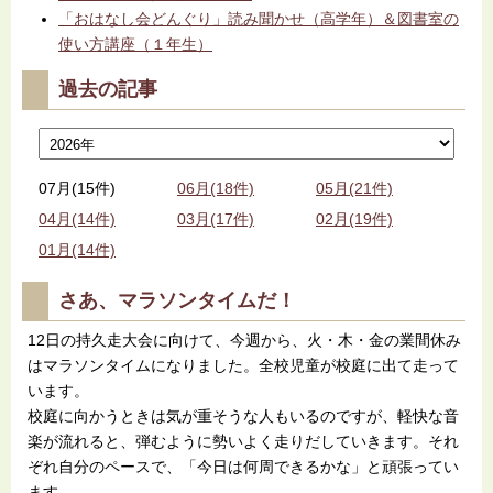
「おはなし会どんぐり」読み聞かせ（高学年）＆図書室の
使い方講座（１年生）
過去の記事
07月(15件)
06月(18件)
05月(21件)
04月(14件)
03月(17件)
02月(19件)
01月(14件)
さあ、マラソンタイムだ！
12日の持久走大会に向けて、今週から、火・木・金の業間休み
はマラソンタイムになりました。全校児童が校庭に出て走って
います。
校庭に向かうときは気が重そうな人もいるのですが、軽快な音
楽が流れると、弾むように勢いよく走りだしていきます。それ
ぞれ自分のペースで、「今日は何周できるかな」と頑張ってい
ます。