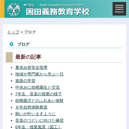
トップ
> ブログ
ブログ
最新の記事
夏休み前安全指導
地域や専門家から学ぶ一日
進路の学習
中休みに幼稚園生と交流
7年生 音楽の授業の様子
幼稚園児とのふれあい体験
８年自然体験教室
願いが叶いますように
音楽のつどいに向けた練習
6年生 授業風景（図工）