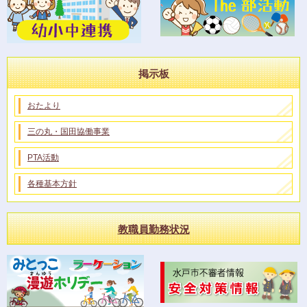
掲示板
おたより
三の丸・国田協働事業
PTA活動
各種基本方針
教職員勤務状況