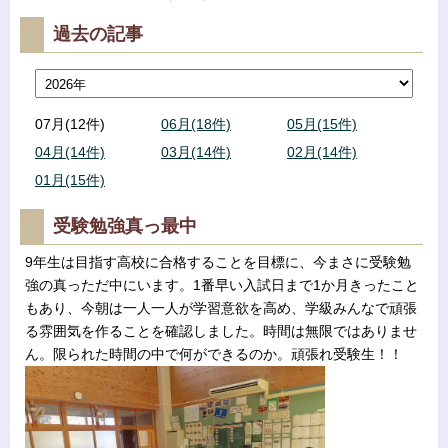
過去の記事
07月(12件)
06月(18件)
05月(15件)
04月(14件)
03月(14件)
02月(14件)
01月(15件)
受験勉強真っ最中
9年生は目指す高校に合格することを目標に、今まさに受験勉
強の真っただ中にいます。1番早い入試日まで1か月きったこと
もあり、今朝は一人一人が学習意欲を高め、学級みんなで頑張
る雰囲気を作ることを確認しました。時間は無限ではありませ
ん。限られた時間の中で何ができるのか。頑張れ受験生！！