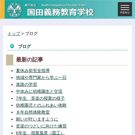
トップ
> ブログ
ブログ
最新の記事
夏休み前安全指導
地域や専門家から学ぶ一日
進路の学習
中休みに幼稚園生と交流
7年生 音楽の授業の様子
幼稚園児とのふれあい体験
８年自然体験教室
願いが叶いますように
音楽のつどいに向けた練習
6年生 授業風景（図工）