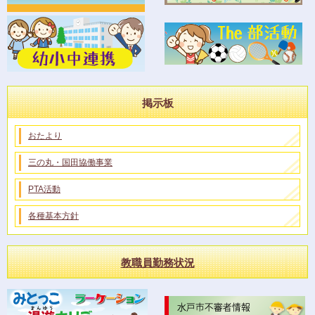
掲示板
おたより
三の丸・国田協働事業
PTA活動
各種基本方針
教職員勤務状況