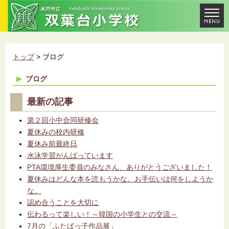
トップ
> ブログ
ブログ
最新の記事
第２回小中合同研修会
夏休みの校内研修
夏休み前最終日
水泳学習がんばっています
PTA環境厚生委員のみなさん、ありがとうございました！
夏休みはどんな本を読もうかな。お手伝いは何をしようか
な。
認め合うことを大切に
伝わるって楽しい！～韓国の小学生との交流～
7月の「ふたばっ子作品展」