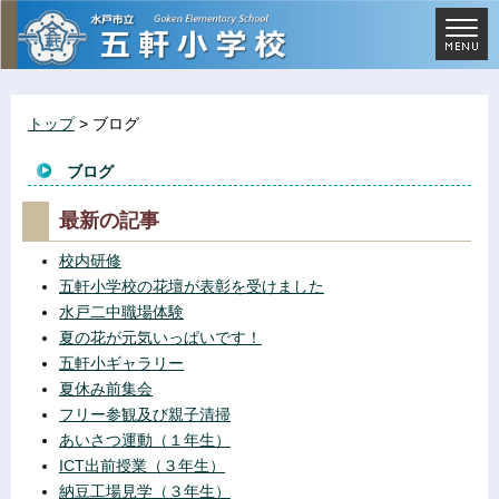
トップ
> ブログ
ブログ
最新の記事
校内研修
五軒小学校の花壇が表彰を受けました
水戸二中職場体験
夏の花が元気いっぱいです！
五軒小ギャラリー
夏休み前集会
フリー参観及び親子清掃
あいさつ運動（１年生）
ICT出前授業（３年生）
納豆工場見学（３年生）