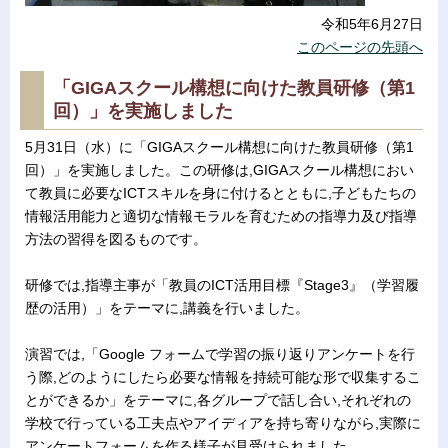
令和5年6月27日
このページの先頭へ
「GIGAスクール構想に向けた教員研修（第1
回）」を実施しました
5月31日（水）に「GIGAスクール構想に向けた教員研修（第1
回）」を実施しました。この研修は,GIGAスクール構想におい
て教員に必要なICTスキルを身に付けるとともに,子どもたちの
情報活用能力と適切な情報モラルを育むための指導力及び指導
方法の習得を図るものです。
研修では,指導主事が「教員のICT活用目標『Stage3』（学習履
歴の活用）」をテーマに,講義を行いました。
演習では,「Google フォームで学習の振り返りアンケートを行
う際,どのようにしたら必要な情報を持続可能な形で収集するこ
とができるか」をテーマに,各グループで話し合い,それぞれの
学校で行っている工夫点やアイディアを持ち寄りながら,実際に
アンケートフォームを作る様子が見受けられました。